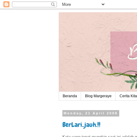
Beranda
Blog Margeraye
Cerita Kita
Monday, 21 April 2008
BerLari..jauh.!!
Kata yang tepat mungkin saat ini adalah 