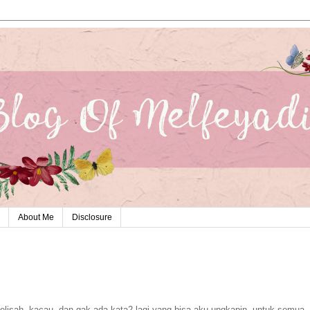
About Me
Disclosure
gelisah, kacau, dan gak ada kata2 lagi yang bisa aku ungkapin..untuk semua