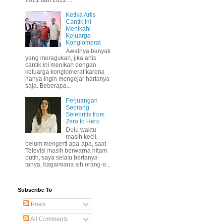
Ketika Artis
Cantik Ini
Menikahi
Keluarga
Konglomerat
Awalnya banyak
yang meragukan, jika artis
cantik ini menikah dengan
keluarga konglomerat karena
hanya ingin mengejar hartanya
saja. Beberapa...
Perjuangan
Seorang
Selebritis from
Zero to Hero
Dulu waktu
masih kecil,
belum mengerti apa-apa, saat
Televisi masih berwarna hitam
putih, saya selalu bertanya-
tanya, bagaimana sih orang-o...
Subscribe To
Posts
All Comments