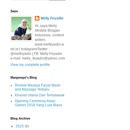
Saya
Melly Feyadin
Hi, saya Melly,
lifestyle Blogger
Indonesia, content
writers.
www.melfeyadin.w
eb.id | Instagram/Twitter :
@melfeyadin | FB: Melly Feyadin
e-mail: melly_feyadin@yahoo.com
View my complete profile
Margeraye's Blog
Review Mazaya Facial Wash
and Massage Terbaru
Khasiat Utama Dari Temulawak
Opening Ceremony Asian
Games 2018 Yang Luar Biasa
Blog Archive
►
2025
(6)