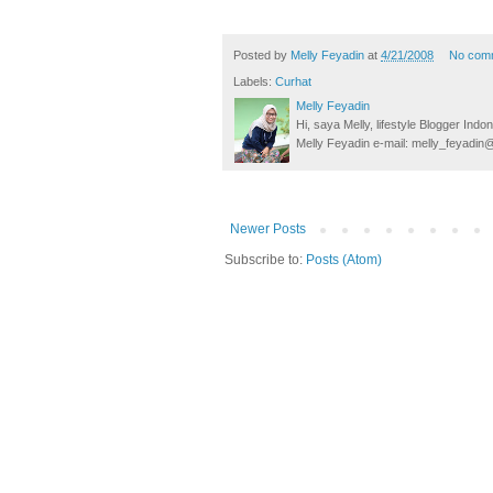
Posted by
Melly Feyadin
at
4/21/2008
No com
Labels:
Curhat
Melly Feyadin
Hi, saya Melly, lifestyle Blogger Ind
Melly Feyadin e-mail: melly_feyadi
Newer Posts
Subscribe to:
Posts (Atom)