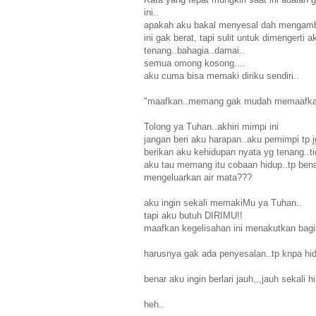
ini..
apakah aku bakal menyesal dah mengambil 
ini gak berat, tapi sulit untuk dimengerti
tenang..bahagia..damai..
semua omong kosong....
aku cuma bisa memaki diriku sendiri..
"maafkan..memang gak mudah memaafkan 
Tolong ya Tuhan..akhiri mimpi ini
jangan beri aku harapan..aku pemimpi tp 
berikan aku kehidupan nyata yg tenang..t
aku tau memang itu cobaan hidup..tp bena
mengeluarkan air mata???
aku ingin sekali memakiMu ya Tuhan..
tapi aku butuh DIRIMU!!
maafkan kegelisahan ini menakutkan bagi
harusnya gak ada penyesalan..tp knpa hidu
benar aku ingin berlari jauh,,,jauh sekali
heh..