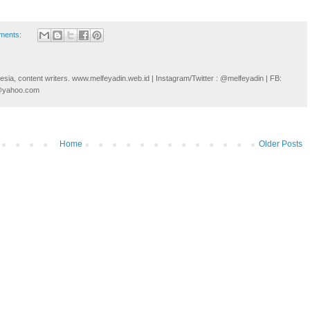
ments:
onesia, content writers. www.melfeyadin.web.id | Instagram/Twitter : @melfeyadin | FB:
n@yahoo.com
Home
Older Posts