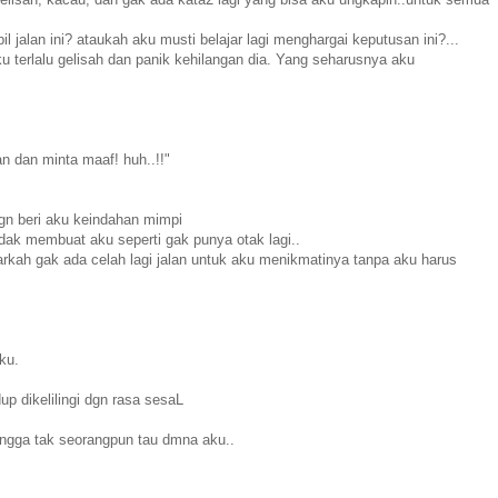
jalan ini? ataukah aku musti belajar lagi menghargai keputusan ini?...
 aku terlalu gelisah dan panik kehilangan dia. Yang seharusnya aku
dan minta maaf! huh..!!"
jgn beri aku keindahan mimpi
idak membuat aku seperti gak punya otak lagi..
rkah gak ada celah lagi jalan untuk aku menikmatinya tanpa aku harus
ku.
p dikelilingi dgn rasa sesaL
 hingga tak seorangpun tau dmna aku..