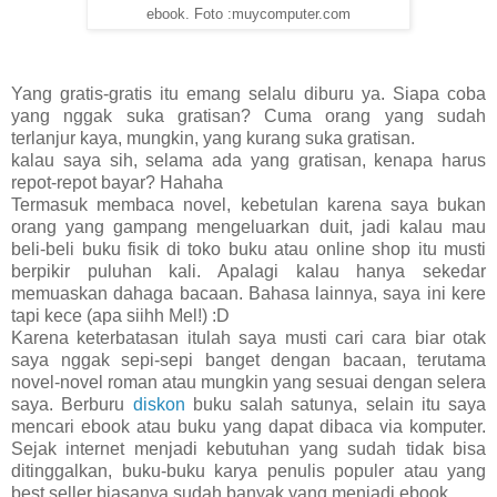
ebook. Foto :muycomputer.com
Yang gratis-gratis itu emang selalu diburu ya. Siapa coba
yang nggak suka gratisan? Cuma orang yang sudah
terlanjur kaya, mungkin, yang kurang suka gratisan.
kalau saya sih, selama ada yang gratisan, kenapa harus
repot-repot bayar? Hahaha
Termasuk membaca novel, kebetulan karena saya bukan
orang yang gampang mengeluarkan duit, jadi kalau mau
beli-beli buku fisik di toko buku atau online shop itu musti
berpikir puluhan kali. Apalagi kalau hanya sekedar
memuaskan dahaga bacaan. Bahasa lainnya, saya ini kere
tapi kece (apa siihh Mel!) :D
Karena keterbatasan itulah saya musti cari cara biar otak
saya nggak sepi-sepi banget dengan bacaan, terutama
novel-novel roman atau mungkin yang sesuai dengan selera
saya. Berburu
diskon
buku salah satunya, selain itu saya
mencari ebook atau buku yang dapat dibaca via komputer.
Sejak internet menjadi kebutuhan yang sudah tidak bisa
ditinggalkan, buku-buku karya penulis populer atau yang
best seller biasanya sudah banyak yang menjadi ebook.