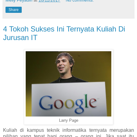
Melly Feyadin
at
10/11/2017
No comments:
Share
4 Tokoh Sukses Ini Ternyata Kuliah Di
Jurusan IT
Larry Page
Kuliah di kampus teknik informatika ternyata merupakan
pilihan yang tepat bagi orang – orang ini. Jika saat itu