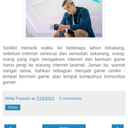
Sedikit menarik waktu ke beberapa tahun belakang,
sebelum internet selancar dan semudah sekarang, orang-
orang yang ingin mengakses internet dan bermain game
harus pergi ke warung internet (warnet. Jaman itu, warnet
sangat ramai, bahkan sebagian menjadi
game cente
r -
tempat bermain game atau tempat kumpulnya komunitas
gamer.
Melly Feyadin
at
7/18/2023
5 comments:
Share
‹
›