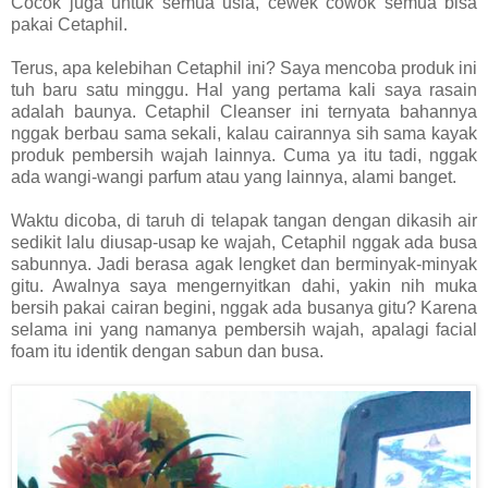
Cocok juga untuk semua usia, cewek cowok semua bisa
pakai Cetaphil.
Terus, apa kelebihan Cetaphil ini? Saya mencoba produk ini
tuh baru satu minggu. Hal yang pertama kali saya rasain
adalah baunya. Cetaphil Cleanser ini ternyata bahannya
nggak berbau sama sekali, kalau cairannya sih sama kayak
produk pembersih wajah lainnya. Cuma ya itu tadi, nggak
ada wangi-wangi parfum atau yang lainnya, alami banget.
Waktu dicoba, di taruh di telapak tangan dengan dikasih air
sedikit lalu diusap-usap ke wajah, Cetaphil nggak ada busa
sabunnya. Jadi berasa agak lengket dan berminyak-minyak
gitu. Awalnya saya mengernyitkan dahi, yakin nih muka
bersih pakai cairan begini, nggak ada busanya gitu? Karena
selama ini yang namanya pembersih wajah, apalagi facial
foam itu identik dengan sabun dan busa.