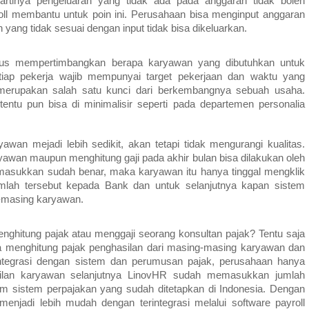
n artinya pengeluaran yang tidak ada pada anggaran tidak boleh
oll membantu untuk poin ini. Perusahaan bisa menginput anggaran
yang tidak sesuai dengan input tidak bisa dikeluarkan.
rus mempertimbangkan berapa karyawan yang dibutuhkan untuk
etiap pekerja wajib mempunyai target pekerjaan dan waktu yang
 merupakan salah satu kunci dari berkembangnya sebuah usaha.
ntu pun bisa di minimalisir seperti pada departemen personalia
an mejadi lebih sedikit, akan tetapi tidak mengurangi kualitas.
yawan maupun menghitung gaji pada akhir bulan bisa dilakukan oleh
imasukkan sudah benar, maka karyawan itu hanya tinggal mengklik
mlah tersebut kepada Bank dan untuk selanjutnya kapan sistem
g-masing karyawan.
ghitung pajak atau menggaji seorang konsultan pajak? Tentu saja
sa menghitung pajak penghasilan dari masing-masing karyawan dan
integrasi dengan sistem dan perumusan pajak, perusahaan hanya
ilan karyawan selanjutnya LinovHR sudah memasukkan jumlah
m sistem perpajakan yang sudah ditetapkan di Indonesia. Dengan
enjadi lebih mudah dengan terintegrasi melalui software payroll