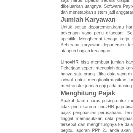
saja harus dipakai secara disipli
dikeluarkan uangnya. Software Payr
dan menetapkan sistem jadi anggaran 
Jumlah Karyawan
Untuk setiap departemen,kamu ha
pekerjaan yang perlu ditangani. S
spesifik. Menghemat tenaga kerja
Beberapa karyawan departemen terte
ataupun bagian keuangan.
LinovHR
bisa membuat jumlah karyaw
Pekerjaan seperti mengolah data kar
hanya satu orang. Jika data yang d
jadwal untuk mengkonfirmasikan ju
mentransfer jumlah gaji pada masin
Menghitung Pajak
Apakah kamu harus pusing untuk men
tidak perlu karena LinovHR juga bi
pajak penghasilan perusahaan. Ter
tinggal memasukkan data penghas
tersebut dan menghitungnya ke dala
begitu, laporan PPh 21 anda akan m