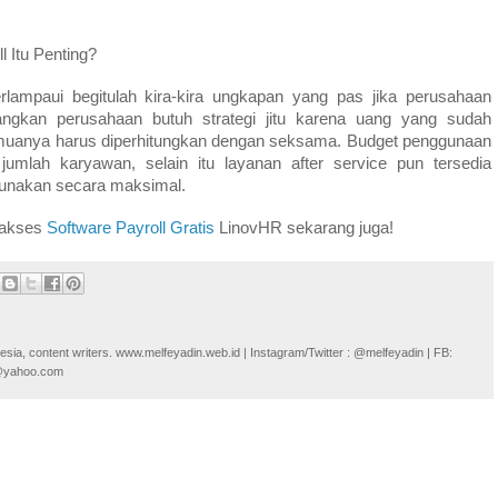
 Itu Penting?
erlampaui begitulah kira-kira ungkapan yang pas jika perusahaan
kan perusahaan butuh strategi jitu karena uang yang sudah
semuanya harus diperhitungkan dengan seksama. Budget penggunaan
umlah karyawan, selain itu layanan after service pun tersedia
gunakan secara maksimal.
 akses
Software Payroll Gratis
LinovHR sekarang juga!
onesia, content writers. www.melfeyadin.web.id | Instagram/Twitter : @melfeyadin | FB:
n@yahoo.com