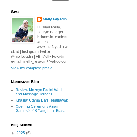
Saya
Melly Feyadin
Hi, saya Melly,
lifestyle Blogger
Indonesia, content
writers.
www.melfeyadin.w
eb.id | Instagram/Twitter :
@melfeyadin | FB: Melly Feyadin
e-mail: melly_feyadin@yahoo.com
View my complete profile
Margeraye's Blog
Review Mazaya Facial Wash
and Massage Terbaru
Khasiat Utama Dari Temulawak
Opening Ceremony Asian
Games 2018 Yang Luar Biasa
Blog Archive
►
2025
(6)