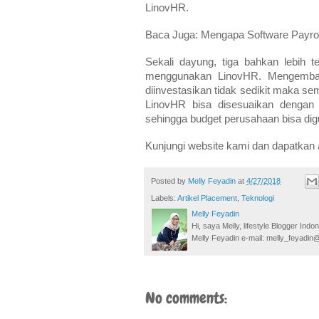
LinovHR.
Baca Juga:
Mengapa Software Payroll
Sekali dayung, tiga bahkan lebih t
menggunakan LinovHR. Mengembang
diinvestasikan tidak sedikit maka 
LinovHR bisa disesuaikan dengan j
sehingga budget perusahaan bisa di
Kunjungi website kami dan dapatkan
Posted by
Melly Feyadin
at
4/27/2018
Labels:
Artikel Placement
,
Teknologi
Melly Feyadin
Hi, saya Melly, lifestyle Blogger Ind
Melly Feyadin e-mail: melly_feyadi
No comments: