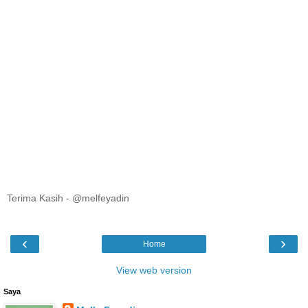
Terima Kasih - @melfeyadin
‹
›
Home
View web version
Saya