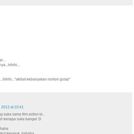
l...
a...hihihi...
...hihihi...*akibat kebanyakan nonton gosip*
l 2012 at 10:41
 suka sama film action bi..
 ntah kenapa suka banget :D
.haha
 takut kerupuk..hahaha