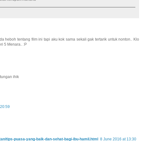
ada heboh tentang film ini tapi aku kok sama sekali gak tertarik untuk nonton.. Klo
i 5 Menara.. :P
ntungan ihik
 20:59
an/tips-puasa-yang-baik-dan-sehat-bagi-ibu-hamil.html
8 June 2016 at 13:30