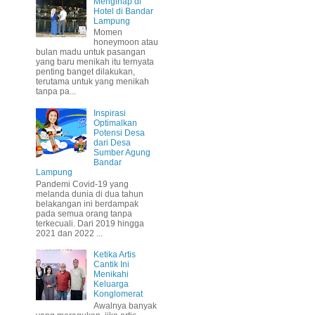
Menginap di
Hotel di Bandar
Lampung
Momen
honeymoon atau
bulan madu untuk pasangan
yang baru menikah itu ternyata
penting banget dilakukan,
terutama untuk yang menikah
tanpa pa...
Inspirasi
Optimalkan
Potensi Desa
dari Desa
Sumber Agung
Bandar
Lampung
Pandemi Covid-19 yang
melanda dunia di dua tahun
belakangan ini berdampak
pada semua orang tanpa
terkecuali. Dari 2019 hingga
2021 dan 2022 ...
Ketika Artis
Cantik Ini
Menikahi
Keluarga
Konglomerat
Awalnya banyak