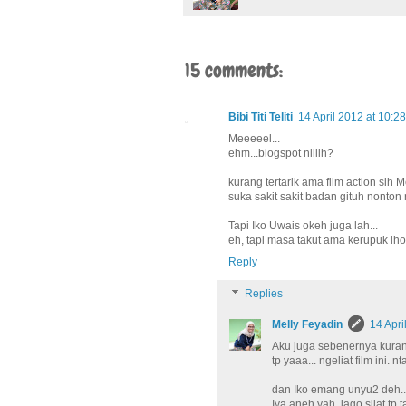
15 comments:
Bibi Titi Teliti
14 April 2012 at 10:28
Meeeeel...
ehm...blogspot niiiih?
kurang tertarik ama film action sih Me
suka sakit sakit badan gituh nonton ny
Tapi Iko Uwais okeh juga lah...
eh, tapi masa takut ama kerupuk lho
Reply
Replies
Melly Feyadin
14 Apri
Aku juga sebenernya kurang
tp yaaa... ngeliat film ini.
dan Iko emang unyu2 deh.
Iya aneh yah..jago silat tp