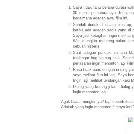
Saya tidak tahu berapa durasi wakt
30 menit pemutarannya. Ini yan
bagaimana adegan awal film ini.
Setelah duduk di dalam bioskop,
ketika ada adegan sadis yang di p
Saya jadi ketagihan ingin melihatnya
Well mungkin memang bukan temp
sebuah histeris.
Saat adegan puncak, dimana Mad
terdengar bag-big-bug saja. Sepe
penasaran ingin menonton lagi Fil
Rasa tidak puas dengan ending ya
saya melihat film ini lagi. Saya b
Ingin lagi melihat tendangan kaki 
Dialog yang kurang jelas. Dialog
ingin menonton lagi.
Agak biasa mungkin ya? tapi seperti itul
Adakah yang ingin menonton filmnya lagi?