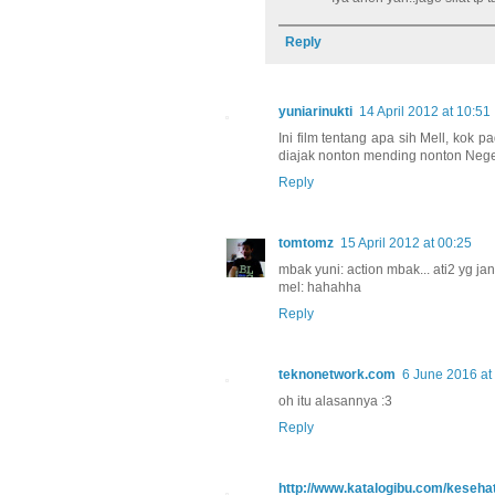
Reply
yuniarinukti
14 April 2012 at 10:51
Ini film tentang apa sih Mell, kok p
diajak nonton mending nonton Neger
Reply
tomtomz
15 April 2012 at 00:25
mbak yuni: action mbak... ati2 yg ja
mel: hahahha
Reply
teknonetwork.com
6 June 2016 at
oh itu alasannya :3
Reply
http://www.katalogibu.com/kesehat