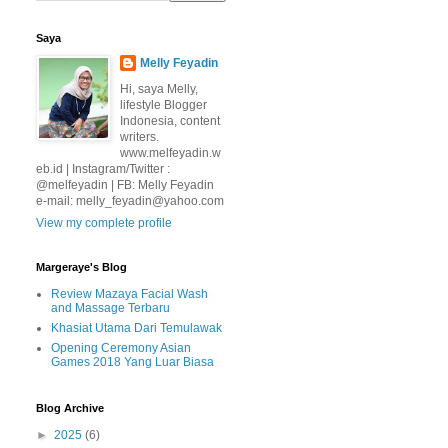
Saya
Melly Feyadin
Hi, saya Melly,
lifestyle Blogger
Indonesia, content
writers.
www.melfeyadin.w
eb.id | Instagram/Twitter :
@melfeyadin | FB: Melly Feyadin
e-mail: melly_feyadin@yahoo.com
View my complete profile
Margeraye's Blog
Review Mazaya Facial Wash
and Massage Terbaru
Khasiat Utama Dari Temulawak
Opening Ceremony Asian
Games 2018 Yang Luar Biasa
Blog Archive
►
2025
(6)