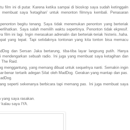
u film ini di putar. Karena ketika sampai di bioskop saya sudah ketinggaln
g membuat saya 'ketagihan' untuk menonton filmnya kembali. Penasaran
 penonton begitu tenang. Saya tidak menemukan penonton yang berteriak
erlihatkan. Saya salah memilih waktu sepertinya. Penonton tidak ekpresif.
 film ini lagi. Ingin merasakan adrenalin dan berteriak-teriak histeris..haha.
at yang tepat. Tapi setidaknya tontonan yang kita tonton bisa memacu
Dog dan Sersan Jaka bertarung, tiba-tiba layar langsung putih. Hanya
rti mendengarkan sebuah radio. Ini juga yang membuat saya ketagihan dan
m The Raid.
ng menggantung, yang memang dibuat untuk sequelnya nanti. Semakin ingin
enar-benar tertarik adegan Silat oleh MadDog. Gerakan yang mantap dan pas.
MadDog.
 yang seperti sekenanya berbicara tapi memang pas. Ini juga membuat saya
ah yang saya rasakan.
 kalau saya IYA.