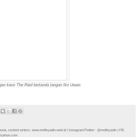
gan kaos The Raid bertanda tangan Iko Uwais
onesia, content writers. www.melfeyadin.web.id | Instagram/Twitter : @melfeyadin | FB:
n@yahoo.com