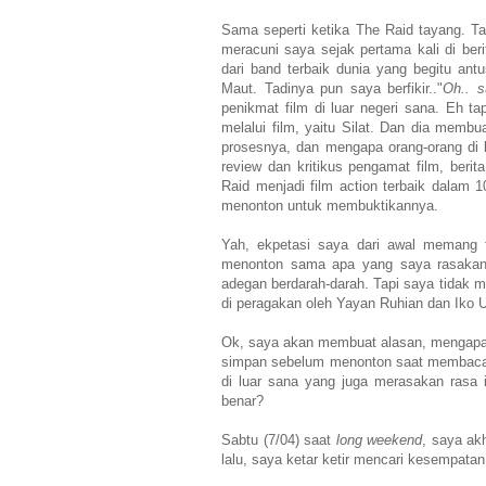
Sama seperti ketika The Raid tayang. T
meracuni saya sejak pertama kali di ber
dari band terbaik dunia yang begitu an
Maut. Tadinya pun saya berfikir.."
Oh.. s
penikmat film di luar negeri sana. Eh t
melalui film, yaitu Silat. Dan dia membu
prosesnya, dan mengapa orang-orang di lu
review dan kritikus pengamat film, beri
Raid menjadi film action terbaik dalam 
menonton untuk membuktikannya.
Yah, ekpetasi saya dari awal memang t
menonton sama apa yang saya rasakan ke
adegan berdarah-darah. Tapi saya tidak me
di peragakan oleh Yayan Ruhian dan Iko 
Ok, saya akan membuat alasan, mengapa s
simpan sebelum menonton saat membaca ti
di luar sana yang juga merasakan rasa i
benar?
Sabtu (7/04) saat
long weekend
, saya ak
lalu, saya ketar ketir mencari kesempatan