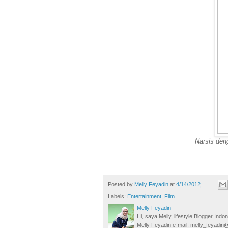
Narsis den
Posted by
Melly Feyadin
at
4/14/2012
Labels:
Entertainment
,
Film
Melly Feyadin
Hi, saya Melly, lifestyle Blogger Ind
Melly Feyadin e-mail: melly_feyadi