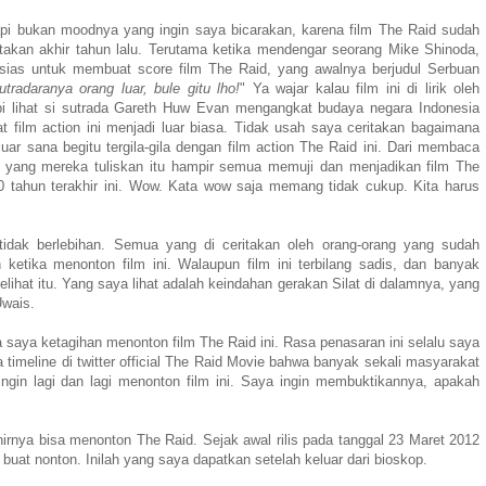
api bukan moodnya yang ingin saya bicarakan, karena film The Raid sudah
itakan akhir tahun lalu. Terutama ketika mendengar seorang Mike Shinoda,
tusias untuk membuat score film The Raid, yang awalnya berjudul Serbuan
utradaranya orang luar, bule gitu lho!
" Ya wajar kalau film ini di lirik oleh
api lihat si sutrada Gareth Huw Evan mengangkat budaya negara Indonesia
at film action ini menjadi luar biasa. Tidak usah saya ceritakan bagaimana
ar sana begitu tergila-gila dengan film action The Raid ini. Dari membaca
ta yang mereka tuliskan itu hampir semua memuji dan menjadikan film The
10 tahun terakhir ini. Wow. Kata wow saja memang tidak cukup. Kita harus
idak berlebihan. Semua yang di ceritakan oleh orang-orang yang sudah
tika menonton film ini. Walaupun film ini terbilang sadis, dan banyak
lihat itu. Yang saya lihat adalah keindahan gerakan Silat di dalamnya, yang
Uwais.
aya ketagihan menonton film The Raid ini. Rasa penasaran ini selalu saya
meline di twitter official The Raid Movie bahwa banyak sekali masyarakat
ngin lagi dan lagi menonton film ini. Saya ingin membuktikannya, apakah
hirnya bisa menonton The Raid. Sejak awal rilis pada tanggal 23 Maret 2012
 buat nonton. Inilah yang saya dapatkan setelah keluar dari bioskop.