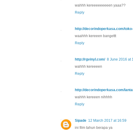
wahhh kereeeeeeeeen yaaa??
Reply
http://decorindoperkasa.com/toko
waahhh kereeen bangettt
Reply
http://rgvinyl.com/
8 June 2016 at 
wahhh kereeeen
Reply
http://decorindoperkasa.com/lanta
wahhh kereeen nihhhh
Reply
Sipade
12 March 2017 at 16:59
ini film tahun berapa ya