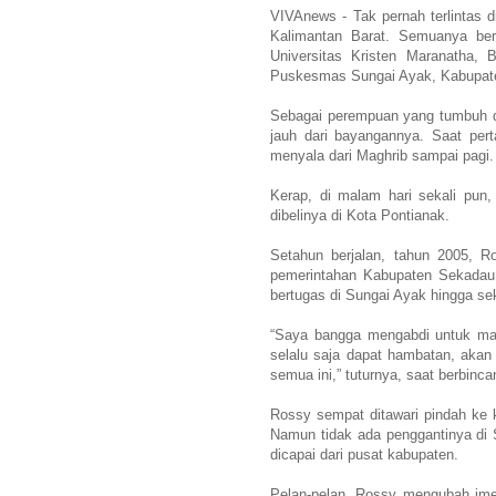
VIVAnews - Tak pernah terlintas 
Kalimantan Barat. Semuanya bera
Universitas Kristen Maranatha, 
Puskesmas Sungai Ayak, Kabupate
Sebagai perempuan yang tumbuh di
jauh dari bayangannya. Saat per
menyala dari Maghrib sampai pagi. 
Kerap, di malam hari sekali pun,
dibelinya di Kota Pontianak.
Setahun berjalan, tahun 2005, R
pemerintahan Kabupaten Sekadau 
bertugas di Sungai Ayak hingga se
“Saya bangga mengabdi untuk mas
selalu saja dapat hambatan, akan 
semua ini,” tuturnya, saat berbin
Rossy sempat ditawari pindah ke 
Namun tidak ada penggantinya di
dicapai dari pusat kabupaten.
Pelan-pelan, Rossy mengubah imej