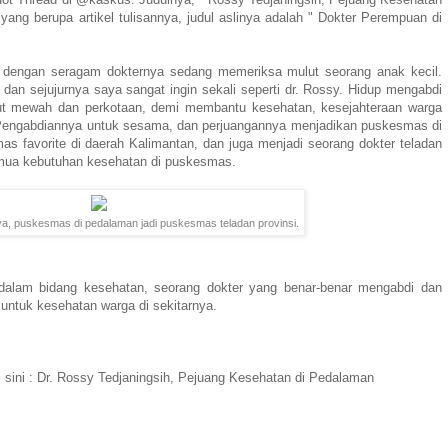
ang berupa artikel tulisannya, judul aslinya adalah " Dokter Perempuan di
a dengan seragam dokternya sedang memeriksa mulut seorang anak kecil.
 dan sejujurnya saya sangat ingin sekali seperti dr. Rossy. Hidup mengabdi
ut mewah dan perkotaan, demi membantu kesehatan, kesejahteraan warga
 Pengabdiannya untuk sesama, dan perjuangannya menjadikan puskesmas di
as favorite di daerah Kalimantan, dan juga menjadi seorang dokter teladan
ua kebutuhan kesehatan di puskesmas.
a, puskesmas di pedalaman jadi puskesmas teladan provinsi.
ti dalam bidang kesehatan, seorang dokter yang benar-benar mengabdi dan
 untuk kesehatan warga di sekitarnya.
i sini : Dr. Rossy Tedjaningsih, Pejuang Kesehatan di Pedalaman