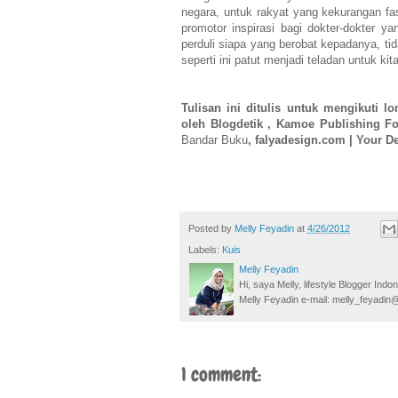
negara, untuk rakyat yang kekurangan fas
promotor inspirasi bagi dokter-dokter y
perduli siapa yang berobat kepadanya, tid
seperti ini patut menjadi teladan untuk ki
Tulisan ini ditulis untuk mengikuti 
oleh Blogdetik , Kamoe Publishing F
Bandar Buku
,
falyadesign.com | Your D
Posted by
Melly Feyadin
at
4/26/2012
Labels:
Kuis
Melly Feyadin
Hi, saya Melly, lifestyle Blogger Ind
Melly Feyadin e-mail: melly_feyadi
1 comment: