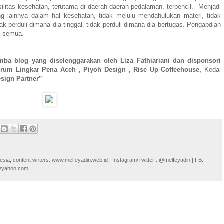
ilitas kesehatan, terutama di daerah-daerah pedalaman, terpencil. Menjadi
ang lainnya dalam hal kesehatan, tidak melulu mendahulukan materi, tidak
ak perduli dimana dia tinggal, tidak perduli dimana dia bertugas. Pengabdian
ta semua.
lomba blog yang diselenggarakan oleh Liza Fathiariani dan disponsori
orum Lingkar Pena Aceh , Piyoh Design , Rise Up Coffeehouse,
Kedai
esign Partner”
onesia, content writers. www.melfeyadin.web.id | Instagram/Twitter : @melfeyadin | FB:
n@yahoo.com