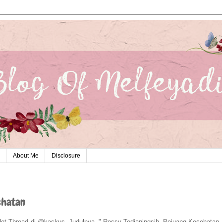
About Me
Disclosure
ehatan
ot Thread di @kaskus. Judulnya, " Rossy Tedjaningsih, Pejuang Kesehatan