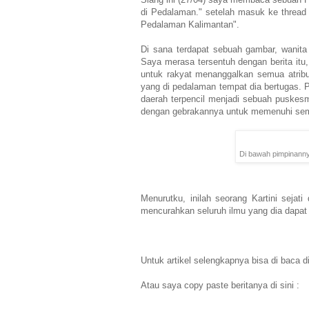
di Pedalaman." setelah masuk ke thread y
Pedalaman Kalimantan".
Di sana terdapat sebuah gambar, wanit
Saya merasa tersentuh dengan berita itu,
untuk rakyat menanggalkan semua atrib
yang di pedalaman tempat dia bertugas.
daerah terpencil menjadi sebuah puskesm
dengan gebrakannya untuk memenuhi sem
Di bawah pimpinanny
Menurutku, inilah seorang Kartini seja
mencurahkan seluruh ilmu yang dia dapat
Untuk artikel selengkapnya bisa di baca d
Atau saya copy paste beritanya di sini :