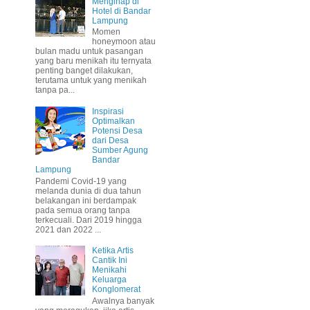
Menginap di
Hotel di Bandar
Lampung
Momen
honeymoon atau
bulan madu untuk pasangan
yang baru menikah itu ternyata
penting banget dilakukan,
terutama untuk yang menikah
tanpa pa...
Inspirasi
Optimalkan
Potensi Desa
dari Desa
Sumber Agung
Bandar
Lampung
Pandemi Covid-19 yang
melanda dunia di dua tahun
belakangan ini berdampak
pada semua orang tanpa
terkecuali. Dari 2019 hingga
2021 dan 2022 ...
Ketika Artis
Cantik Ini
Menikahi
Keluarga
Konglomerat
Awalnya banyak