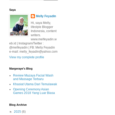
Saya
Melly Feyadin
Hi, saya Melly,
lifestyle Blogger
Indonesia, content
writers.
www.melfeyadin.w
eb.id | Instagram/Twitter :
@melfeyadin | FB: Melly Feyadin
e-mail: melly_feyadin@yahoo.com
View my complete profile
Margeraye's Blog
Review Mazaya Facial Wash
and Massage Terbaru
Khasiat Utama Dari Temulawak
Opening Ceremony Asian
Games 2018 Yang Luar Biasa
Blog Archive
►
2025
(6)