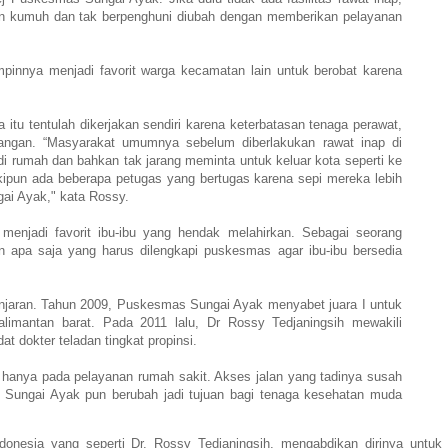
 kumuh dan tak berpenghuni diubah dengan memberikan pelayanan
mpinnya menjadi favorit warga kecamatan lain untuk berobat karena
itu tentulah dikerjakan sendiri karena keterbatasan tenaga perawat,
langan. “Masyarakat umumnya sebelum diberlakukan rawat inap di
di rumah dan bahkan tak jarang meminta untuk keluar kota seperti ke
kipun ada beberapa petugas yang bertugas karena sepi mereka lebih
gai Ayak," kata Rossy.
ga menjadi favorit ibu-ibu yang hendak melahirkan. Sebagai seorang
 apa saja yang harus dilengkapi puskesmas agar ibu-ibu bersedia
jaran. Tahun 2009, Puskesmas Sungai Ayak menyabet juara I untuk
alimantan barat. Pada 2011 lalu, Dr Rossy Tedjaningsih mewakili
 dokter teladan tingkat propinsi.
hanya pada pelayanan rumah sakit. Akses jalan yang tadinya susah
r. Sungai Ayak pun berubah jadi tujuan bagi tenaga kesehatan muda
onesia yang seperti Dr. Rossy Tedjaningsih, mengabdikan dirinya untuk