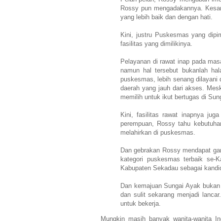
Rossy pun mengadakannya. Kesan
yang lebih baik dan dengan hati.
Kini, justru Puskesmas yang dipi
fasilitas yang dimilikinya.
Pelayanan di rawat inap pada masa 
namun hal tersebut bukanlah ha
puskesmas, lebih senang dilayani 
daerah yang jauh dari akses. Mes
memilih untuk ikut bertugas di Sun
Kini, fasilitas rawat inapnya ju
perempuan, Rossy tahu kebutuhan
melahirkan di puskesmas.
Dan gebrakan Rossy mendapat gan
kategori puskesmas terbaik se-K
Kabupaten Sekadau sebagai kandidat
Dan kemajuan Sungai Ayak bukan 
dan sulit sekarang menjadi lanca
untuk bekerja.
Mungkin masih banyak wanita-wanita Ind