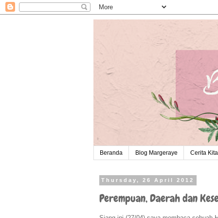
Beranda
Blog Margeraye
Cerita Kita
Thursday, 26 April 2012
Perempuan, Daerah dan Kes
Siang ini (27/04) saya membaca sebuah H