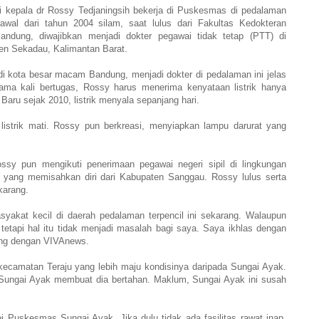
di kepala dr Rossy Tedjaningsih bekerja di Puskesmas di pedalaman
wal dari tahun 2004 silam, saat lulus dari Fakultas Kedokteran
Bandung, diwajibkan menjadi dokter pegawai tidak tetap (PTT) di
n Sekadau, Kalimantan Barat.
 kota besar macam Bandung, menjadi dokter di pedalaman ini jelas
tama kali bertugas, Rossy harus menerima kenyataan listrik hanya
Baru sejak 2010, listrik menyala sepanjang hari.
 listrik mati. Rossy pun berkreasi, menyiapkan lampu darurat yang
ossy pun mengikuti penerimaan pegawai negeri sipil di lingkungan
yang memisahkan diri dari Kabupaten Sanggau. Rossy lulus serta
karang.
yakat kecil di daerah pedalaman terpencil ini sekarang. Walaupun
tetapi hal itu tidak menjadi masalah bagi saya. Saya ikhlas dengan
cang dengan VIVAnews.
kecamatan Teraju yang lebih maju kondisinya daripada Sungai Ayak.
 Sungai Ayak membuat dia bertahan. Maklum, Sungai Ayak ini susah
 Puskesmas Sungai Ayak. Jika dulu tidak ada fasilitas rawat inap,