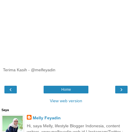
Terima Kasih - @melfeyadin
‹
›
Home
View web version
Saya
Melly Feyadin
Hi, saya Melly, lifestyle Blogger Indonesia, content
writers. www.melfeyadin.web.id | Instagram/Twitter :