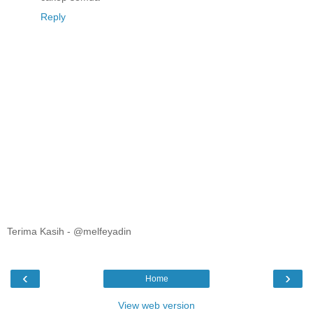
Reply
Terima Kasih - @melfeyadin
‹
›
Home
View web version