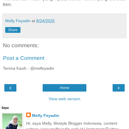
tren.
Melly Feyadin
at
8/24/2025
Share
No comments:
Post a Comment
Terima Kasih - @melfeyadin
‹
›
Home
View web version
Saya
Melly Feyadin
Hi, saya Melly, lifestyle Blogger Indonesia, content
writers. www.melfeyadin.web.id | Instagram/Twitter :