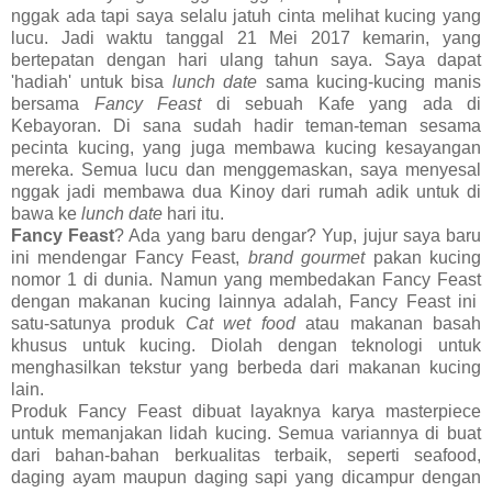
nggak ada tapi saya selalu jatuh cinta melihat kucing yang
lucu. Jadi waktu tanggal 21 Mei 2017 kemarin, yang
bertepatan dengan hari ulang tahun saya. Saya dapat
'hadiah' untuk bisa
lunch date
sama kucing-kucing manis
bersama
Fancy Feast
di sebuah Kafe yang ada di
Kebayoran. Di sana sudah hadir teman-teman sesama
pecinta kucing, yang juga membawa kucing kesayangan
mereka. Semua lucu dan menggemaskan, saya menyesal
nggak jadi membawa dua Kinoy dari rumah adik untuk di
bawa ke
lunch date
hari itu.
Fancy Feast
? Ada yang baru dengar? Yup, jujur saya baru
ini mendengar Fancy Feast,
brand gourmet
pakan kucing
nomor 1 di dunia. Namun yang membedakan Fancy Feast
dengan makanan kucing lainnya adalah, Fancy Feast ini
satu-satunya produk
Cat wet food
atau makanan basah
khusus untuk kucing. Diolah dengan teknologi untuk
menghasilkan tekstur yang berbeda dari makanan kucing
lain.
Produk Fancy Feast dibuat layaknya karya masterpiece
untuk memanjakan lidah kucing. Semua variannya di buat
dari bahan-bahan berkualitas terbaik, seperti seafood,
daging ayam maupun daging sapi yang dicampur dengan