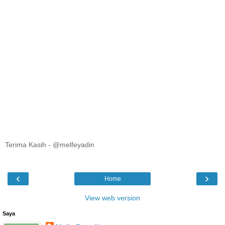
Terima Kasih - @melfeyadin
‹
›
Home
View web version
Saya