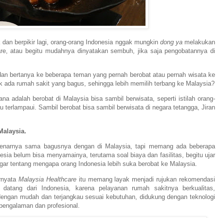
ik dan berpikir lagi, orang-orang Indonesia nggak mungkin
dong ya
melakukan
re, atau begitu mudahnya dinyatakan sembuh, jika saja pengobatannya di
dan bertanya ke beberapa teman yang pernah berobat atau pernah wisata ke
 ada rumah sakit yang bagus, sehingga lebih memilih terbang ke Malaysia?
a adalah berobat di Malaysia bisa sambil berwisata, seperti istilah orang-
au terlampaui. Sambil berobat bisa sambil berwisata di negara tetangga, Jiran
Malaysia.
benarnya sama bagusnya dengan di Malaysia, tapi memang ada beberapa
sia belum bisa menyamainya, terutama soal biaya dan fasilitas, begitu ujar
gar tentang mengapa orang Indonesia lebih suka berobat ke Malaysia.
ernyata
Malaysia Healthcare
itu memang layak menjadi rujukan rekomendasi
 datang dari Indonesia, karena pelayanan rumah sakitnya berkualitas,
dengan mudah dan terjangkau sesuai kebutuhan, didukung dengan teknologi
pengalaman dan profesional.