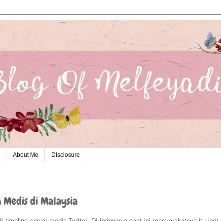
About Me
Disclosure
a Medis di Malaysia
 timeline sosial media Twitter. Di Indonesia saat ini masyarakatnya itu lagi