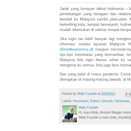
Jarak yang lumayan dekat Indonesia – M
penerbangan yang beragam dan relativ
berobat ke Malaysia sambil jalan-jalan.
berkeliling kota, tempat bersejarah, kuli
mudah ditemukan di sekitar tempat-tempa
Jika ingin tau lebih banyak lagi mengen
informasi melalui layanan Malaysia 
@medtourismmy.id/
maupun microsite-n
tips-tips kesehatan yang bermanfaat, t
Malaysia bila ingin liburan sehat ke
mengenai itu semua, kita juga bisa mem
Dan yang pasti di masa pandemic Covid-1
diterapkan di masing-masing daerah, di M
Posted by
Melly Feyadin
at
2/04/2021
Labels:
Kesehatan
,
Kuliner
,
Lifestyle
,
Pariwisata
,
Melly Feyadin
Hi, saya Melly, lifestyle Blogger Ind
Melly Feyadin e-mail: melly_feyadi