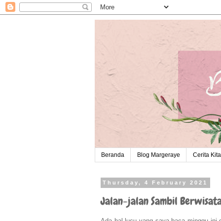
Beranda
Blog Margeraye
Cerita Kita
Thursday, 4 February 2021
Jalan-jalan Sambil Berwisat
Ada hal lucu yang saya baca minggu ini di