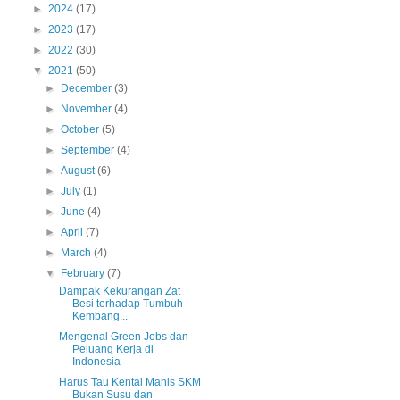
►
2024
(17)
►
2023
(17)
►
2022
(30)
▼
2021
(50)
►
December
(3)
►
November
(4)
►
October
(5)
►
September
(4)
►
August
(6)
►
July
(1)
►
June
(4)
►
April
(7)
►
March
(4)
▼
February
(7)
Dampak Kekurangan Zat
Besi terhadap Tumbuh
Kembang...
Mengenal Green Jobs dan
Peluang Kerja di
Indonesia
Harus Tau Kental Manis SKM
Bukan Susu dan