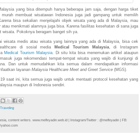
alaysia yang bisa ditempuh hanya beberapa jam saja, dengan harga tiket
e murah membuat wisatawan Indonesia juga jadi gampang untuk memilih
 Karena bisa sekalian menjelajahi objek wisata yang ada di Malaysia, mau
ner atau menikmati alamnya juga bisa. Karena fasilitas kesehatan di sana juga
t wisata. Pokoknya beragam banget sih ya.
ai wisata medis atau wisata yang lainnya yang ada di Malaysia, bisa cek
Healthcare di sosial media
Medical Tourism Malaysia
, di Instagram
ya
Medical Tourism Malaysia
. Di situ kita bisa menemukan artikel ataupun
ermasuk juga rekomendasi tempat-tempat wisata yang wajib di kunjungi di
 sana. Dan untuk memudahkan kita semua dalam mendapatkan informasi
anfaatkan layanan
Malaysia Healthcare Meet and Greet Service
(MGS).
9 saat ini, kita semua juga wajib untuk mentaati protocol kesehatan yang
alaysia maupun di Indonesia sendiri.
Traveling
onesia, content writers. www.melfeyadin.web.id | Instagram/Twitter : @melfeyadin | FB:
n@yahoo.com