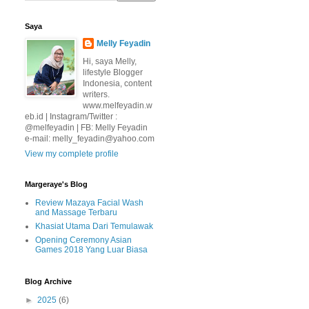
Saya
Melly Feyadin
Hi, saya Melly,
lifestyle Blogger
Indonesia, content
writers.
www.melfeyadin.w
eb.id | Instagram/Twitter :
@melfeyadin | FB: Melly Feyadin
e-mail: melly_feyadin@yahoo.com
View my complete profile
Margeraye's Blog
Review Mazaya Facial Wash
and Massage Terbaru
Khasiat Utama Dari Temulawak
Opening Ceremony Asian
Games 2018 Yang Luar Biasa
Blog Archive
►
2025
(6)